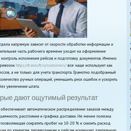
тдела напрямую зависит от скорости обработки информации и
чительная часть рабочего времени уходит на оформление
, контроль исполнения рейсов и подготовку документов.
Именно
еревозок
https://transoft.ru/customers/
все чаще используют как
ссов, а не только для учета транспорта. Грамотно подобранный
количество ручных операций, уменьшить риск ошибок и ускорить
ез увеличения штата.
орые дают ощутимый результат
обеспечивает автоматическое распределение заказов между
ъемности, расстояния и графика доставки. Не менее полезна
позволяющая сократить пробег на 10-20 % и снизить расход
ции по клиентам, перевозчикам и рейсам исключает длительную