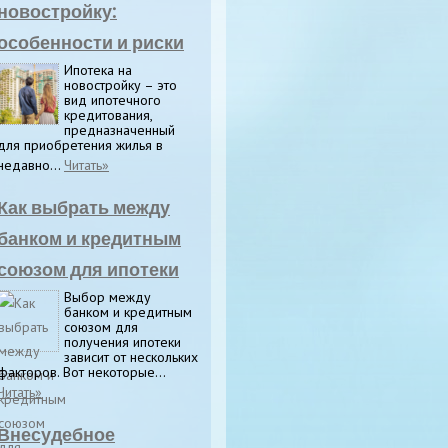
новостройку:
особенности и риски
Ипотека на
новостройку – это
вид ипотечного
кредитования,
предназначенный
для приобретения жилья в
недавно...
Читать»
Как выбрать между
банком и кредитным
союзом для ипотеки
Выбор между
банком и кредитным
союзом для
получения ипотеки
зависит от нескольких
факторов. Вот некоторые...
Читать»
Внесудебное