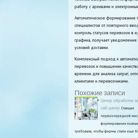
работу с архивами и электронны
Автоматическое формирование тр
специалистов от повторного вв
контроль статусов перевозок в 
графика, получает уведомления
условий доставки.
Комплексный подход к автомати
перевозок и повышении качества
времени для анализа затрат, оп
клиентами и перевозчиками.
Похожие записи
Центр обработки зв
call-центр
Ставшая
первоочередной мис
формирования лояль
требовала, чтобы фирмы стали еще б