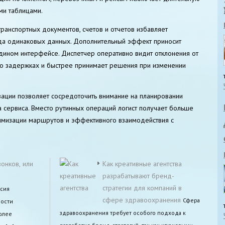
ми таблицами.
анспортных документов, счетов и отчетов избавляет
ода одинаковых данных. Дополнительный эффект приносит
едином интерфейсе. Диспетчер оперативно видит отклонения от
 о задержках и быстрее принимает решения при изменении
зации позволяет сосредоточить внимание на планировании
 сервиса. Вместо рутинных операций логист получает больше
тимизации маршрутов и эффективного взаимодействия с
онков, или
Как креативные агентства
разрабатывают бренд-
стратегии для компаний в
сия
сфере здравоохранения
Сфера
ности
здравоохранения требует особого подхода к
олее