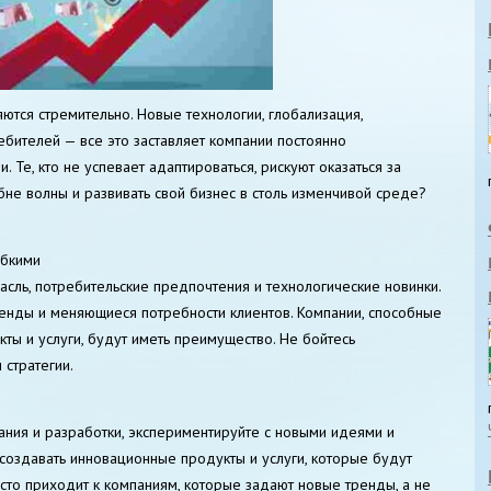
тся стремительно. Новые технологии, глобализация,
бителей — все это заставляет компании постоянно
 Те, кто не успевает адаптироваться, рискуют оказаться за
ебне волны и развивать свой бизнес в столь изменчивой среде?
ибкими
асль, потребительские предпочтения и технологические новинки.
ренды и меняющиеся потребности клиентов. Компании, способные
ты и услуги, будут иметь преимущество. Не бойтесь
 стратегии.
ния и разработки, экспериментируйте с новыми идеями и
оздавать инновационные продукты и услуги, которые будут
асто приходит к компаниям, которые задают новые тренды, а не