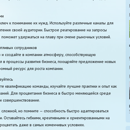
ми
 ключ к пониманию их нужд. Используйте различные каналы для
чтения своей аудитории. Быстрое реагирование на запросы
 и поможет удержаться на плаву при смене рыночных условий.
нтливых сотрудников
в и создайте в компании атмосферу, способствующую
ал в процессы развития бизнеса, поощряйте предложение новых
ромный ресурс для роста компании.
вуйтесь
йте квалификацию команды, изучайте лучшие практики и опыт как
паний. Для процветания бизнеса в быстро меняющейся среде
 и совершенствование.
я сложной, но помните — способность быстро адаптироваться
. Оставайтесь гибкими, креативными и ориентированными на
процветать даже в самых изменчивых условиях.