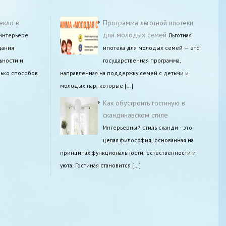
екло в
Программа льготной ипотеки
для молодых семей
 интерьере
Льготная
дания
ипотека для молодых семей — это
ьности и
государственная программа,
лько способов
направленная на поддержку семей с детьми и
молодых пар, которые […]
Как обустроить гостиную в
скандинавском стиле
Интерьерный стиль сканди - это
целая философия, основанная на
принципах функциональности, естественности и
уюта. Гостиная становится […]