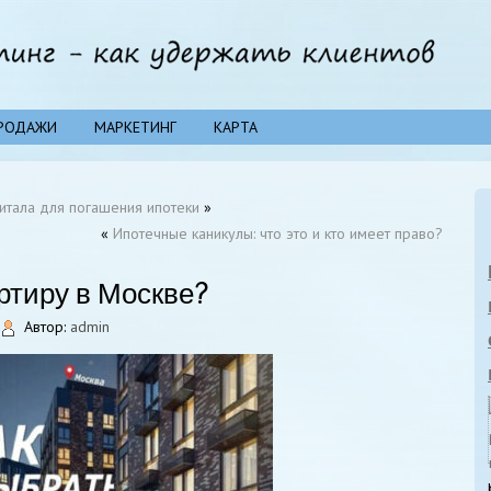
РОДАЖИ
МАРКЕТИНГ
КАРТА
итала для погашения ипотеки
»
«
Ипотечные каникулы: что это и кто имеет право?
ртиру в Москве?
Автор:
admin