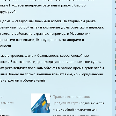
никам IT-сферы интересен Басманный район с быстро
руктурой.
е дома — следующий значимый аспект. На вторичном рынке
ременные постройки, так и кирпичные дома советского периода.
гаются в районах на окраинах, например, в Марьино или
одземными паркингами, благоустроенными дворами и
сности.
итывать уровень шума и безопасность двора. Спокойные
анке и Замоскворечье, где традиционно тише и меньше суеты.
нах рекомендуют посещать объекты в разное время суток, чтобы
ания. Важно не только внешнее впечатление, но и юридическая
ствие долгов и обременений.
гии
Правила использования
ояльности
кредитных карт
Кредитные карты
и
– это удобный инструмент для
льности
оплаты товаров и услуг, но важно