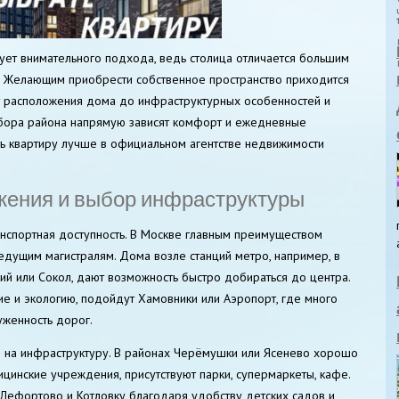
ует внимательного подхода, ведь столица отличается большим
. Желающим приобрести собственное пространство приходится
от расположения дома до инфраструктурных особенностей и
выбора района напрямую зависят комфорт и ежедневные
ть квартиру лучше в официальном агентстве недвижимости
жения и выбор инфраструктуры
нспортная доступность. В Москве главным преимуществом
ведущим магистралям. Дома возле станций метро, например, в
ий или Сокол, дают возможность быстро добираться до центра.
вие и экологию, подойдут Хамовники или Аэропорт, где много
уженность дорог.
 на инфраструктуру. В районах Черёмушки или Ясенево хорошо
цинские учреждения, присутствуют парки, супермаркеты, кафе.
Лефортово и Котловку благодаря удобству детских садов и