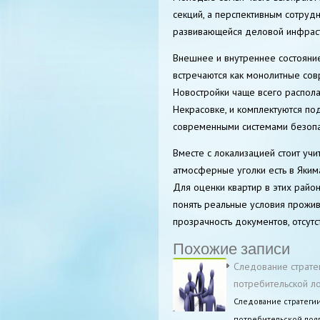
секций, а перспективным сотруд
развивающейся деловой инфраст
Внешнее и внутреннее состояни
встречаются как монолитные сов
Новостройки чаще всего распола
Некрасовке, и комплектуются п
современными системами безопа
Вместе с локализацией стоит уч
атмосферные уголки есть в Яким
Для оценки квартир в этих райо
понять реальные условия прожив
прозрачность документов, отсут
Похожие записи
Следование страте
потребительской л
Следование стратеги
потребительской лоя