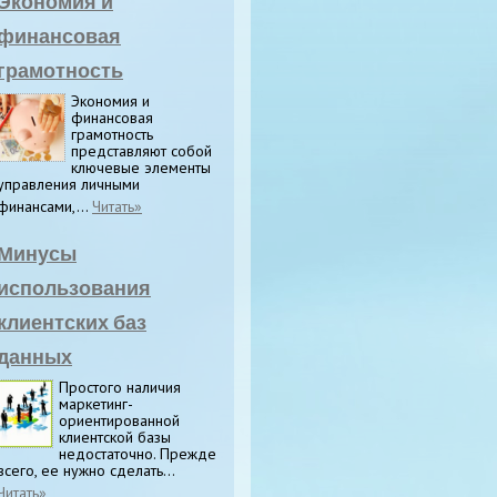
Экономия и
финансовая
грамотность
Экономия и
финансовая
грамотность
представляют собой
ключевые элементы
управления личными
финансами,...
Читать»
Минусы
использования
клиентских баз
данных
Простого наличия
маркетинг-
ориентированной
клиентской базы
недостаточно. Прежде
всего, ее нужно сделать...
Читать»