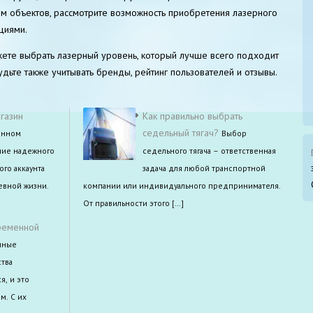
м объектов, рассмотрите возможность приобретения лазерного
циями.
жете выбрать лазерный уровень, который лучше всего подходит
дьте также учитывать бренды, рейтинг пользователей и отзывы.
газин
Как правильно выбрать
седельный тягач?
енном
Выбор
чие надежного
седельного тягача – ответственная
ого аккаунта
задача для любой транспортной
евной жизни.
компании или индивидуального предпринимателя.
От правильности этого […]
ременной
нные
тва
я, и это
м. С их