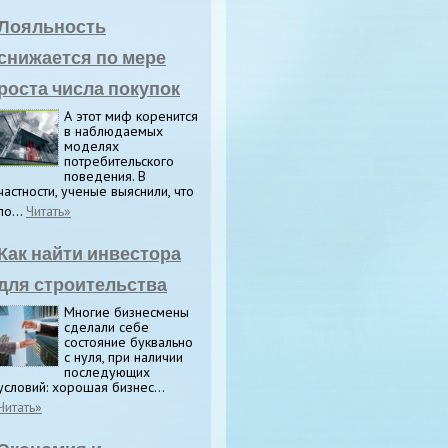
Лояльность
снижается по мере
роста числа покупок
А этот миф коренится
в наблюдаемых
моделях
потребительского
поведения. В
частности, ученые выяснили, что
по...
Читать»
Как найти инвестора
для строительства
Многие бизнесмены
сделали себе
состояние буквально
с нуля, при наличии
последующих
условий: хорошая бизнес...
Читать»