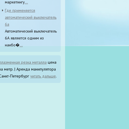
маркетингу
...
Где применяется
автоматический выключатель
6а
Автоматический выключатель
6А является одним из
наибо�
...
плазменная резка металла
цена
за метр. | Аренда манипулятора
Санкт-Петербург
читать дальше
.