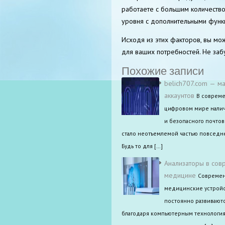
работаете с большим количество
уровня с дополнительными функ
Исходя из этих факторов, вы мо
для ваших потребностей. Не забу
Похожие записи
belich707.com — ма
аккаунтов
В соврем
цифровом мире нали
и безопасного почтов
стало неотъемлемой частью повседн
Будь то для […]
Анализаторы в сов
медицине
Совреме
медицинские устройс
постоянно развиваютс
благодаря компьютерным технология