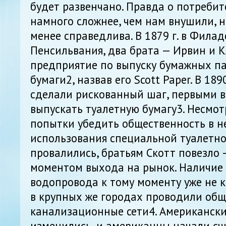
будет развенчано. Правда о потребит
намного сложнее, чем нам внушили, н
менее справедлива. В 1879 г. в Фила
Пенсильвания, два брата — Ирвин и 
предприятие по выпуску бумажных па
бумаги2, назвав его Scott Paper. В 18
сделали рискованный шаг, первыми 
выпускать туалетную бумагу3. Несмотр
попытки убедить общественность в 
использования специальной туалетно
провалились, братьям Скотт повезло 
моментом выхода на рынок. Наличие
водопровода к тому моменту уже не 
в крупных же городах проводили об
канализационные сети4. Американск
изменились, и американцы начали сч