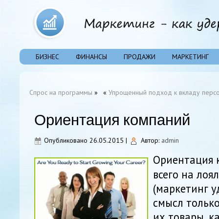
БИЗНЕС
ФИНАНСЫ
ПРОДАЖИ
МАРКЕТИНГ
Спрос на программы
»
«
Упрощенный подход к вкладу персо
Ориентация компаний
Опубликовано
26.05.2015
|
Автор:
admin
Ориентация 
всего на лоя
(маркетинг у
смысл только
их товары, к