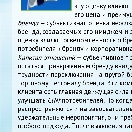
эту оценку влияют 
его цена и преиму
бренда —
субъективная оценка неосяз
бренда, создаваемых его имиджем и з
оценку влияют осведомленность о бр
потребителя к бренду
и корпоративна
Капитал отношений
— субъективное п
остаться приверженным бренду ввиду
трудности переключения на другой б
торговому персоналу бренда. Эти ко
клиента есть главная движущая сил
улучшать
ClNf
потребителей. Но когда
распространяются и на завоевательны
удержательные мероприятия, они тре
особого подхода. После выявления та