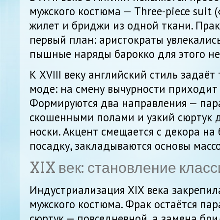
мужского костюма — Three-piece suit (
жилет и бриджи из одной ткани. Пра
первый план: аристократы увлекались
пышные наряды барокко для этого н
К XVIII веку английский стиль задаёт
моде: на смену вычурности приходит
Формируются два направления — пар
скошенными полами и узкий сюртук 
носки. Акцент смещается с декора на
посадку, закладываются основы масс
XIX век: становление класс
Индустриализация XIX века закрепил
мужского костюма. Фрак остаётся па
сюртук — повседневной, а замена бр