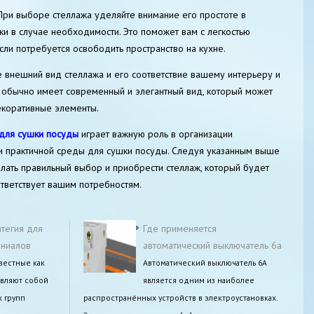
 При выборе стеллажа уделяйте внимание его простоте в
ки в случае необходимости. Это поможет вам с легкостью
сли потребуется освободить пространство на кухне.
ите внешний вид стеллажа и его соответствие вашему интерьеру и
 обычно имеет современный и элегантный вид, который может
екоративные элементы.
для сушки посуды
играет важную роль в организации
ии практичной среды для сушки посуды. Следуя указанным выше
ать правильный выбор и приобрести стеллаж, который будет
тветствует вашим потребностям.
атегия для
Где применяется
ениалов
автоматический выключатель 6а
вестные как
Автоматический выключатель 6А
авляют собой
является одним из наиболее
х групп
распространённых устройств в электроустановках.