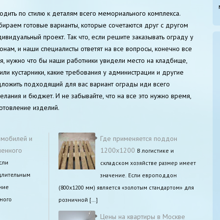
дить по стилю к деталям всего мемориального комплекса.
ираем готовые варианты, которые сочетаются друг с другом
ивидуальный проект. Так что, если решите заказывать ограду у
онам, и наши специалисты ответят на все вопросы, конечно все
я, нужно что бы наши работники увидели место на кладбище,
 или кустарники, какие требования у администрации и другие
дложить подходящий для вас вариант ограды иди всего
лания и бюджет. И не забывайте, что на все это нужно время,
готовление изделий.
омобилей и
Где применяется поддон
менного
1200х1200
В логистике и
сли
складском хозяйстве размер имеет
 длительным
значение. Если европоддон
ние
(800х1200 мм) является «золотым стандартом» для
ного
розничной […]
Цены на квартиры в Москве