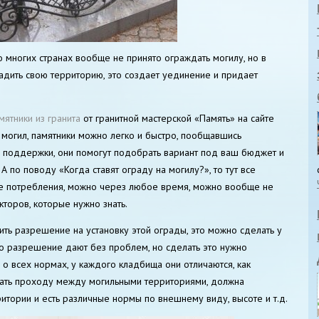
о многих странах вообще не принято ограждать могилу, но в
радить свою территорию, это создает уединение и придает
мятники из гранита
от гранитной мастерской «Память» на сайте
я могил, памятники можно легко и быстро, пообщавшись
ы поддержки, они помогут подобрать вариант под ваш бюджет и
А по поводу «Когда ставят ограду на могилу?», то тут все
сле потребления, можно через любое время, можно вообще не
кторов, которые нужно знать.
ть разрешение на установку этой ограды, это можно сделать у
о разрешение дают без проблем, но сделать это нужно
 о всех нормах, у каждого кладбища они отличаются, как
ать проходу между могильными территориями, должна
итории и есть различные нормы по внешнему виду, высоте и т.д.