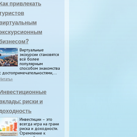
Как привлекать
туристов
виртуальным
экскурсионным
бизнесом?
Виртуальные
экскурсии становятся
всё более
популярным
способом знакомства
с достопримечательностями,...
Читать»
Инвестиционные
вклады: риски и
доходность
Инвестиции – это
всегда игра на грани
риска и доходности.
Стремление к