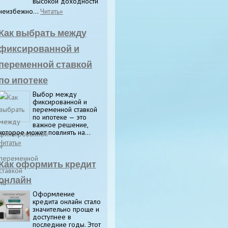
высокой доходности
неизбежно...
Читать»
Как выбрать между
фиксированной и
переменной ставкой
по ипотеке
Выбор между
фиксированной и
переменной ставкой
по ипотеке — это
важное решение,
которое может повлиять на...
Читать»
Как оформить кредит
онлайн
Оформление
кредита онлайн стало
значительно проще и
доступнее в
последние годы. Этот