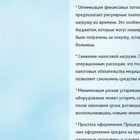
* Оптимизация финансовых поток
предполагает регулярные плате
нагрузку во времени. Это особ
бюджетом, которые могут плани
были потрачены на покупку, ост
больницы.
* Снижение налоговой нагрузки. 
операционным расходам, что поз
налоговые обязательства медиц
позволяет сэкономить средства и
* Минимизация рисков устареван
оборудование может устареть за 
после окончания срока договор
воспользовавшись новыми лизин
* Простота оформления. Процед
чем оформление кредита на при
различные программы и условия,