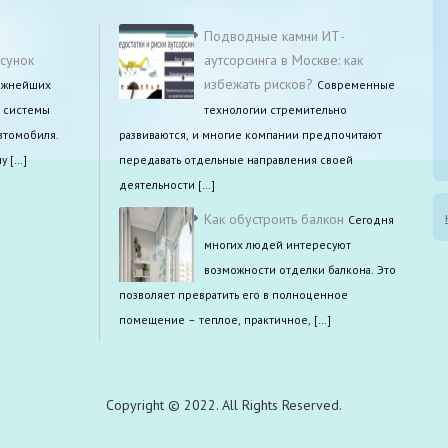
Подводные камни ИТ-
сунок
аутсорсинга в Москве: как
избежать рисков?
важнейших
Современные
 системы
технологии стремительно
втомобиля.
развиваются, и многие компании предпочитают
у […]
передавать отдельные направления своей
деятельности […]
Как обустроить балкон
Сегодня
многих людей интересуют
возможности отделки балкона. Это
позволяет превратить его в полноценное
помещение – теплое, практичное, […]
Copyright © 2022. All Rights Reserved.