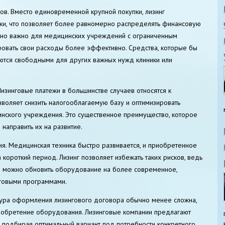
ов. Вместо единовременной крупной покупки, лизинг
жи, что позволяет более равномерно распределять финансовую
енно важно для медицинских учреждений с ограниченным
ровать свои расходы более эффективно. Средства, которые бы
аются свободными для других важных нужд клиники или
Лизинговые платежи в большинстве случаев относятся к
воляет снизить налогооблагаемую базу и оптимизировать
инского учреждения. Это существенное преимущество, которое
 направить их на развитие.
ия. Медицинская техника быстро развивается, и приобретенное
короткий период. Лизинг позволяет избежать таких рисков, ведь
а можно обновить оборудование на более современное,
говыми программами.
ура оформления лизингового договора обычно менее сложна,
обретение оборудования. Лизинговые компании предлагают
 подбирая оптимальный вариант под потребности конкретного