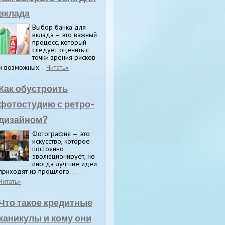
вклада
Выбор банка для
вклада – это важный
процесс, который
следует оценить с
точки зрения рисков
и возможных...
Читать»
Как обустроить
фотостудию с ретро-
дизайном?
Фотография — это
искусство, которое
постоянно
эволюционирует, но
иногда лучшие идеи
приходят из прошлого....
Читать»
Что такое кредитные
каникулы и кому они