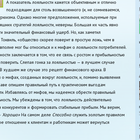
А показатель лояльности кажется объективным и отлично
подходящим для столь возвышенного (и, не сомневаемся,
-трюизма. Однако многие предположения, используемые при
шних стратегий лояльности, неверны. Большая их часть явно
ти значительный финансовый ущерб. Но, как заметил
 Токвиль, «общество скорее поверит в простую ложь, чем в
вполне мог бы относиться и к мифам о лояльности потребителей.
ости заключается в том, что ее связь с ростом и прибыльностью
 поверить. Слепая гонка за лояльностью — в лучшем случае
 В худшем же случае это рецепт финансового краха. В
о мифах, созданных вокруг лояльности, и, помимо выявления
лаве опишем правильный путь к практическим выгодам
и. Избавляясь от мифов, мы надеемся обрести правильный
ность. Мы убеждены в том, что лояльность действительно
 конкурентов и формировать стабильные прибыли. Мы верим,
—
Хорошо»
На самом деле
Способно
служить золотым правилом
ое отношение к клиентам и работникам может вернуться