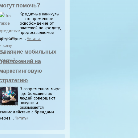
могут помочь?
Кредитные каникулы
— это временное
освобождение от
платежей по кредиту,
предоставляемое
кредитором...
Читать»
Влияние мобильных
приложений на
маркетинговую
стратегию
В современном мире,
где большинство
людей совершают
покупки и
оказываются
взаимодействие с брендами
через...
Читать»