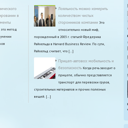
нического
Лояльность можно измерить
ировании в
количеством чистых
ументы
сторонников компании
Это
 это метод
относительно новый миф,
зучении
порожденный в 2003 г. статьей Фредерика
ков
Райхельда в Harvard Business Review. По сути,
Райхельд считает, что […]
Прицеп-автовоз: мобильность и
безопасность
Когда речь заходит о
прицепе, обычно представляется
транспорт для перевозки грузов,
строительных материалов и прочих полезных
вещей. […]