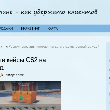
РОДАЖИ
МАРКЕТИНГ
КАРТА
»
«
Реструктуризация ипотеки: когда это единственный выход?
е кейсы CS2 на
m
Автор:
admin