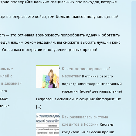
лярно проверяйте наличие специальных промокодов, которые
ще вы открываете кейсы, тем больше шансов получить ценный
m — это отличная возможность попробовать удачу и обогатить
Следуя нашим рекомендациям, вы сможете выбрать лучший кейс
. Удачи вам в открытии и получении ценных призов!
кальные
Клиентоориентированный
илей с
маркетинг
В отличие от этого
 и дизайна?
подхода клиентоориентированный
ного
маркетинг (новейшее направление)
между
направлен в основном на создание благоприятных
ование
[…]
Как развивалась система
кредитов в России?
Система
кредитования в России прошла