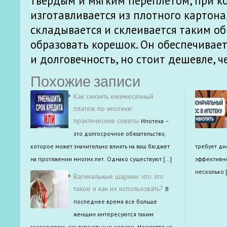
твердым и мягким переплетом, при к
изготавливается из плотного картона
складывается и склеивается таким об
образовать корешок. Он обеспечивае
и долговечность, но стоит дешевле, ч
Похожие записи
Как снизить ежемесячный
платеж по ипотеке:
практические советы
Ипотека –
это долгосрочное обязательство,
которое может значительно влиять на ваш бюджет
требует ди
на протяжении многих лет. Однако существуют […]
эффективно
несколько 
Вагинальные шарики: что это
такое и как их использовать?
В
последнее время все больше
женщин интересуются таким
аксессуаром, как вагинальные шарики. Несмотря на