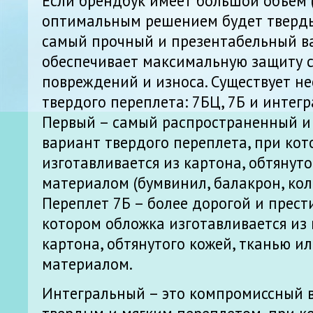
Если брендбук имеет большой объем (
оптимальным решением будет тверды
самый прочный и презентабельный в
обеспечивает максимальную защиту 
повреждений и износа. Существует не
твердого переплета: 7БЦ, 7Б и интег
Первый – самый распространенный и
вариант твердого переплета, при ко
изготавливается из картона, обтянут
материалом (бумвинил, балакрон, колен
Переплет 7Б – более дорогой и прест
котором обложка изготавливается из 
картона, обтянутого кожей, тканью и
материалом.
Интегральный – это компромиссный 