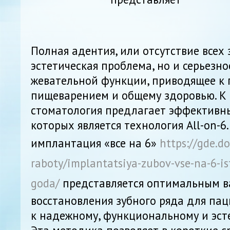
Полная адентия, или отсутствие всех з
эстетическая проблема, но и серьезн
жевательной функции, приводящее к 
пищеварением и общему здоровью. К 
стоматология предлагает эффективн
которых является технология All-on-6.
имплантация «все на 6»
https://gde.d
raboty/implantatsiya-zubov-vse-na-6-is
goda/
представляется оптимальным 
восстановления зубного ряда для пац
к надежному, функциональному и эсте